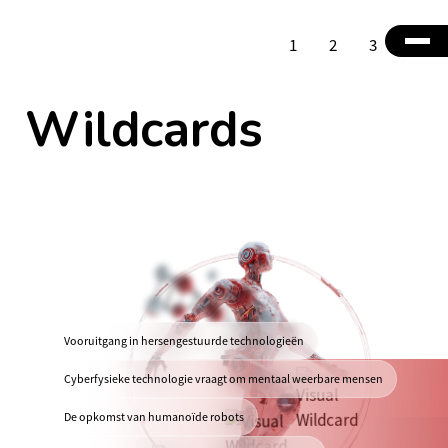
1
2
3
4
Wildcards
Vooruitgang in hersengestuurde technologieën
Cyberfysieke technologie vraagt om mentaal weerbare mensen
De opkomst van humanoïde robots